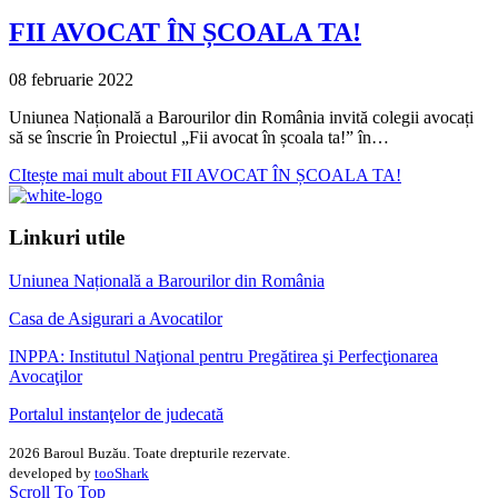
FII AVOCAT ÎN ȘCOALA TA!
08 februarie 2022
Uniunea Națională a Barourilor din România invită colegii avocați
să se înscrie în Proiectul „Fii avocat în școala ta!” în…
CItește mai mult
about FII AVOCAT ÎN ȘCOALA TA!
Linkuri utile
Uniunea Națională a Barourilor din România
Casa de Asigurari a Avocatilor
INPPA: Institutul Naţional pentru Pregătirea şi Perfecţionarea
Avocaţilor
Portalul instanţelor de judecată
2026 Baroul Buzău. Toate drepturile rezervate.
developed by
tooShark
Scroll To Top