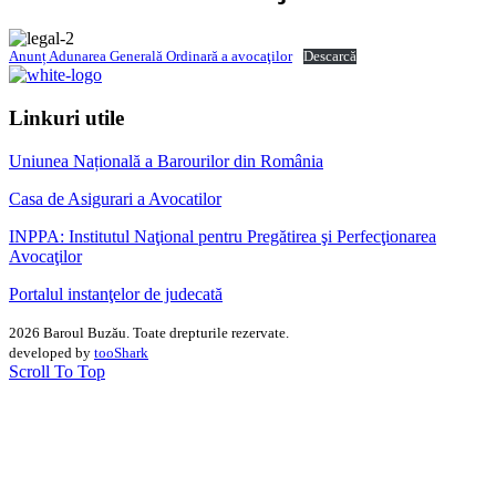
Anunț Adunarea Generală Ordinară a avocaţilor
Descarcă
Linkuri utile
Uniunea Națională a Barourilor din România
Casa de Asigurari a Avocatilor
INPPA: Institutul Naţional pentru Pregătirea şi Perfecţionarea
Avocaţilor
Portalul instanţelor de judecată
2026 Baroul Buzău. Toate drepturile rezervate.
developed by
tooShark
Scroll To Top