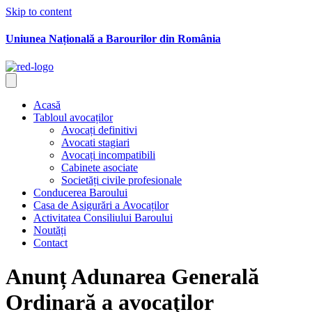
Skip to content
Uniunea Națională a Barourilor din România
Acasă
Tabloul avocaților
Avocați definitivi
Avocati stagiari
Avocați incompatibili
Cabinete asociate
Societăți civile profesionale
Conducerea Baroului
Casa de Asigurări a Avocaților
Activitatea Consiliului Baroului
Noutăți
Contact
Anunț Adunarea Generală
Ordinară a avocaţilor